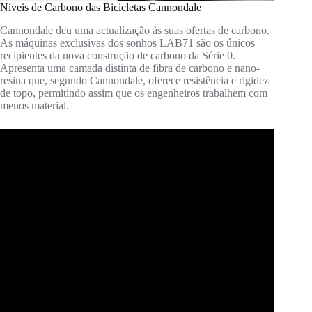
Níveis de Carbono das Bicicletas Cannondale
Cannondale deu uma actualização às suas ofertas de carbono.
As máquinas exclusivas dos sonhos LAB71 são os únicos
recipientes da nova construção de carbono da Série 0.
Apresenta uma camada distinta de fibra de carbono e nano-
resina que, segundo Cannondale, oferece resistência e rigidez
de topo, permitindo assim que os engenheiros trabalhem com
menos material.