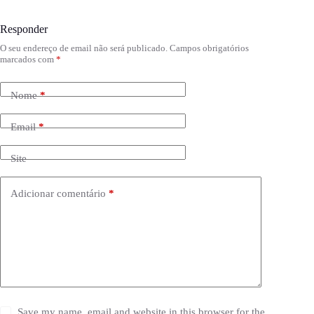
Responder
O seu endereço de email não será publicado.
Campos obrigatórios
marcados com
*
Nome
*
Email
*
Site
Adicionar comentário
*
Save my name, email and website in this browser for the