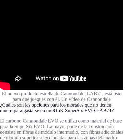
El nuevo producto estrella de Cannondale, LAB71, está listo
para que juegues con él. Un vídeo de Cannondale
¿Cuáles son las opciones para los mortales que no tienen
dinero para gastarse en un $15K SuperSix EVO LAB71?
El carbono Cannondale EVO se utiliza como material de base
para la SuperSix EVO. La mayor parte de la construcción
consiste en fibras de módulo intermedio, con fibras adicionales
de módulo superior seleccionadas para las zonas del cuadro