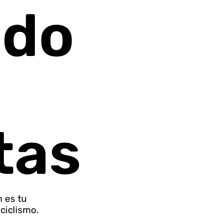
ndo
tas
 es tu
 ciclismo.