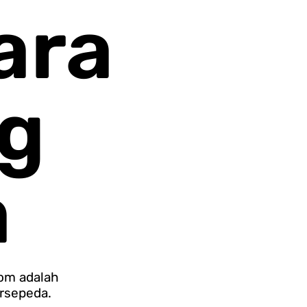
ara
g
a
com adalah
rsepeda.