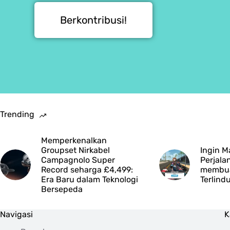
Berkontribusi!
Trending
Memperkenalkan
Groupset Nirkabel
Ingin M
Campagnolo Super
Perjala
Record seharga £4,499:
membua
Era Baru dalam Teknologi
Terlind
Bersepeda
Navigasi
K