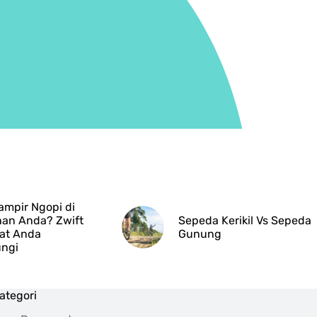
ampir Ngopi di
nan Anda? Zwift
Sepeda Kerikil Vs Sepeda
t Anda
Gunung
ungi
ategori