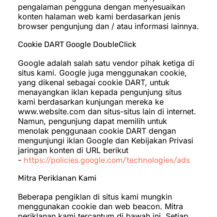
pengalaman pengguna dengan menyesuaikan
konten halaman web kami berdasarkan jenis
browser pengunjung dan / atau informasi lainnya.
Cookie DART Google DoubleClick
Google adalah salah satu vendor pihak ketiga di
situs kami. Google juga menggunakan cookie,
yang dikenal sebagai cookie DART, untuk
menayangkan iklan kepada pengunjung situs
kami berdasarkan kunjungan mereka ke
www.website.com dan situs-situs lain di internet.
Namun, pengunjung dapat memilih untuk
menolak penggunaan cookie DART dengan
mengunjungi iklan Google dan Kebijakan Privasi
jaringan konten di URL berikut
-
https://policies.google.com/technologies/ads
Mitra Periklanan Kami
Beberapa pengiklan di situs kami mungkin
menggunakan cookie dan web beacon. Mitra
periklanan kami tercantum di bawah ini. Setiap