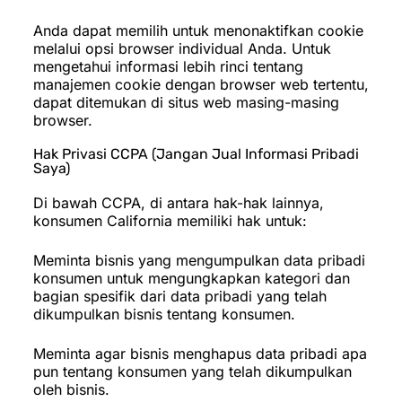
Anda dapat memilih untuk menonaktifkan cookie
melalui opsi browser individual Anda. Untuk
mengetahui informasi lebih rinci tentang
manajemen cookie dengan browser web tertentu,
dapat ditemukan di situs web masing-masing
browser.
Hak Privasi CCPA (Jangan Jual Informasi Pribadi
Saya)
Di bawah CCPA, di antara hak-hak lainnya,
konsumen California memiliki hak untuk:
Meminta bisnis yang mengumpulkan data pribadi
konsumen untuk mengungkapkan kategori dan
bagian spesifik dari data pribadi yang telah
dikumpulkan bisnis tentang konsumen.
Meminta agar bisnis menghapus data pribadi apa
pun tentang konsumen yang telah dikumpulkan
oleh bisnis.