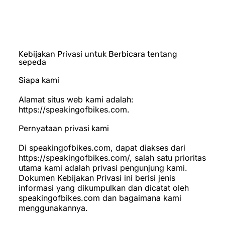
Kebijakan Privasi untuk Berbicara tentang
sepeda
Siapa kami
Alamat situs web kami adalah:
https://speakingofbikes.com.
Pernyataan privasi kami
Di speakingofbikes.com, dapat diakses dari
https://speakingofbikes.com/, salah satu prioritas
utama kami adalah privasi pengunjung kami.
Dokumen Kebijakan Privasi ini berisi jenis
informasi yang dikumpulkan dan dicatat oleh
speakingofbikes.com dan bagaimana kami
menggunakannya.