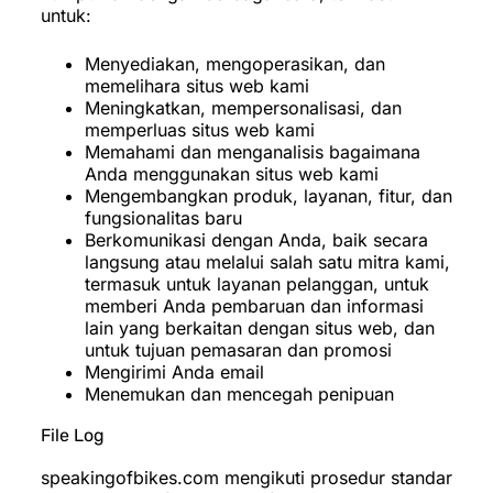
untuk:
Menyediakan, mengoperasikan, dan
memelihara situs web kami
Meningkatkan, mempersonalisasi, dan
memperluas situs web kami
Memahami dan menganalisis bagaimana
Anda menggunakan situs web kami
Mengembangkan produk, layanan, fitur, dan
fungsionalitas baru
Berkomunikasi dengan Anda, baik secara
langsung atau melalui salah satu mitra kami,
termasuk untuk layanan pelanggan, untuk
memberi Anda pembaruan dan informasi
lain yang berkaitan dengan situs web, dan
untuk tujuan pemasaran dan promosi
Mengirimi Anda email
Menemukan dan mencegah penipuan
File Log
speakingofbikes.com mengikuti prosedur standar