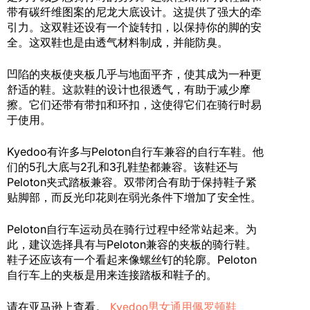
带有碳纤维图案的尼龙大底设计。这提供了强大的牵
引力。这双鞋还设有一个旋转扣，以保持你的脚的安
全。这双鞋也是由透气材料制成，并能防臭。
凹陷的夹板使夹板几乎与地面平齐，使其成为一种更
舒适的鞋。这款鞋的设计也很透气，有助于减少摩
擦。它们还带有带扣和环扣，这使得它们在骑行时易
于使用。
Kyedoo有许多与Peloton自行车兼容的自行车鞋。他
们的5孔大底与2孔和3孔鞋垫都兼容。该鞋还与
Peloton夹式踏板兼容。双带闭合有助于保持鞋子紧
贴脚部，而反光印花则在弱光条件下增加了安全性。
Peloton自行车运动员在骑行过程中经常站起来。为
此，建议选择具有与Peloton兼容的夹板的骑行鞋。
鞋子还应该有一个看起来像螺丝钉的轮廓。Peloton
自行车上的夹板是用来连接踏板和鞋子的。
请在亚马逊上查看。
Kyedoo男女通用佩罗顿鞋