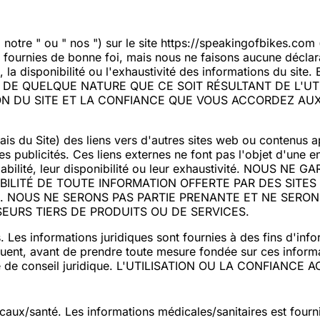
 notre " ou " nos ") sur le site https://speakingofbikes.com 
t fournies de bonne foi, mais nous ne faisons aucune déclar
abilité, la disponibilité ou l'exhaustivité des informatio
E QUELQUE NATURE QUE CE SOIT RÉSULTANT DE L'UTI
ION DU SITE ET LA CONFIANCE QUE VOUS ACCORDEZ AUX
ais du Site) des liens vers d'autres sites web ou contenus 
s publicités. Ces liens externes ne font pas l'objet d'une e
leur fiabilité, leur disponibilité ou leur exhaustivité. 
BILITÉ DE TOUTE INFORMATION OFFERTE PAR DES SITES 
É. NOUS NE SERONS PAS PARTIE PRENANTE ET NE SER
EURS TIERS DE PRODUITS OU DE SERVICES.
s. Les informations juridiques sont fournies à des fins d'in
quent, avant de prendre toute mesure fondée sur ces inform
 type de conseil juridique. L'UTILISATION OU LA CONFI
icaux/santé. Les informations médicales/sanitaires
est fourn