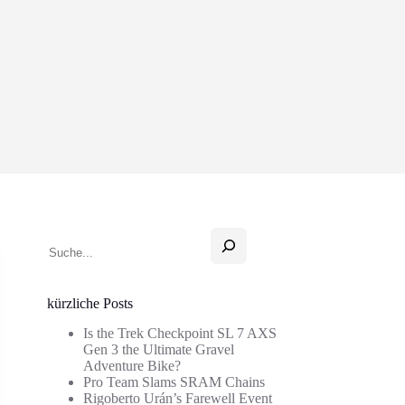
Suchen
kürzliche Posts
Is the Trek Checkpoint SL 7 AXS
Gen 3 the Ultimate Gravel
Adventure Bike?
Pro Team Slams SRAM Chains
Rigoberto Urán’s Farewell Event