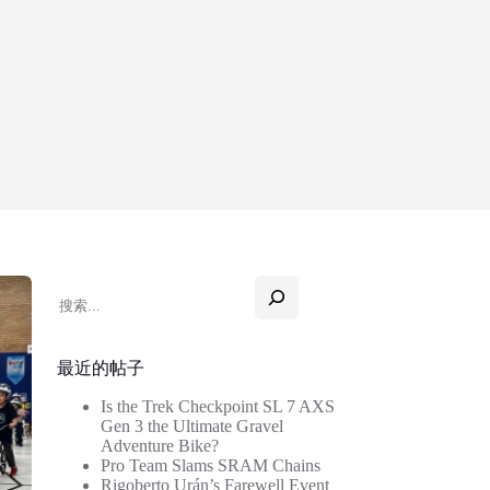
搜
索
最近的帖子
Is the Trek Checkpoint SL 7 AXS
Gen 3 the Ultimate Gravel
Adventure Bike?
Pro Team Slams SRAM Chains
Rigoberto Urán’s Farewell Event